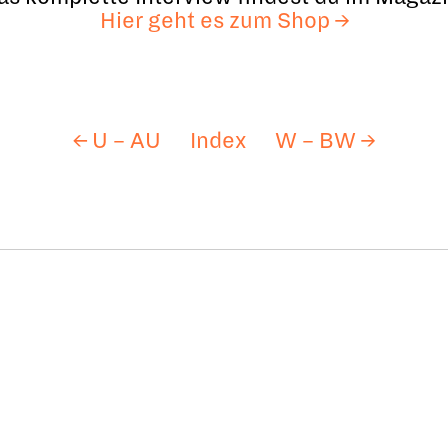
Hier geht es zum Shop →
← U – AU
Index
W – BW →