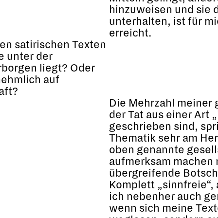
hinzuweisen und sie 
unterhalten, ist für 
erreicht.
nen satirischen Texten
e unter der
borgen liegt? Oder
nehmlich auf
aft?
Die Mehrzahl meiner g
der Tat aus einer Art 
geschrieben sind, spr
Thematik sehr am Herz
oben genannte gesell
aufmerksam machen m
übergreifende Botscha
Komplett „sinnfreie“
ich nebenher auch ger
wenn sich meine Text