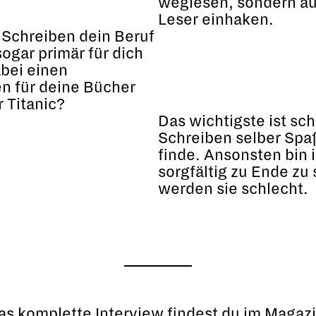
weglesen, sondern auc
Leser einhaken.
 Schreiben dein Beruf
 sogar primär für dich
abei einen
n für deine Bücher
r Titanic?
Das wichtigste ist sc
Schreiben selber Spaß
finde. Ansonsten bin i
sorgfältig zu Ende zu
werden sie schlecht.
as komplette Interview findest du im Magazi